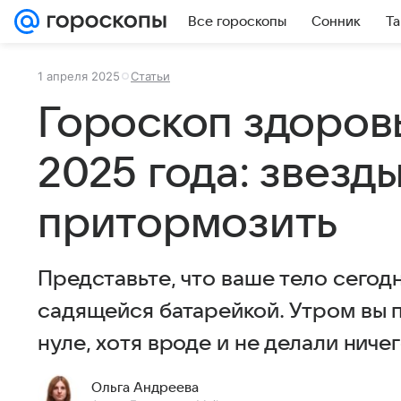
Все гороскопы
Сонник
Та
1 апреля 2025
Статьи
Гороскоп здоровь
2025 года: звезд
притормозить
Представьте, что ваше тело сегод
садящейся батарейкой. Утром вы п
нуле, хотя вроде и не делали ниче
Ольга Андреева