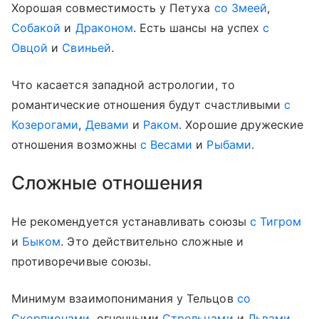
Хорошая совместимость у Петуха
со Змеей
,
Собакой
и
Драконом
. Есть шансы на успех
с
Овцой
и
Свиньей
.
Что касается западной астрологии, то
романтические отношения будут счастливыми
с
Козерогами
,
Девами
и
Раком
. Хорошие дружеские
отношения возможны
с Весами
и
Рыбами
.
Сложные отношения
Не рекомендуется устанавливать союзы
с Тигром
и
Быком
. Это действительно сложные и
противоречивые союзы.
Минимум взаимопонимания у Тельцов
со
Скорпионами
, огненными
Стрельцами
и
Львами
.