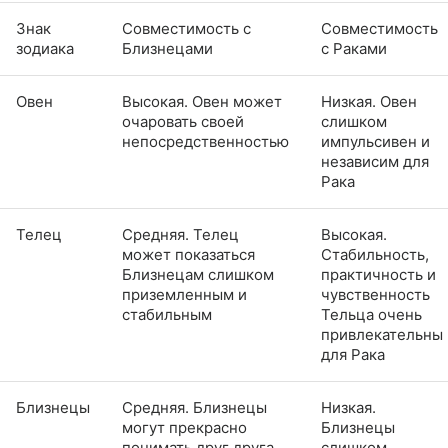
Знак
Совместимость с
Совместимость
зодиака
Близнецами
с Раками
Овен
Высокая. Овен может
Низкая. Овен
очаровать своей
слишком
непосредственностью
импульсивен и
независим для
Рака
Телец
Средняя. Телец
Высокая.
может показаться
Стабильность,
Близнецам слишком
практичность и
приземленным и
чувственность
стабильным
Тельца очень
привлекательны
для Рака
Близнецы
Средняя. Близнецы
Низкая.
могут прекрасно
Близнецы
понимать друг друга,
слишком