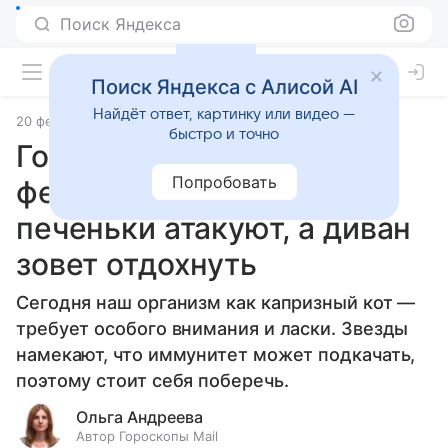
Поиск Яндекса
Поиск Яндекса с Алисой AI
Найдёт ответ, картинку или видео —
20 февраля 2025
Статьи
быстро и точно
Гороскоп здоровья на 21
Попробовать
февраля 2025 года: когда
печеньки атакуют, а диван
зовет отдохнуть
Сегодня наш организм как капризный кот —
требует особого внимания и ласки. Звезды
намекают, что иммунитет может подкачать,
поэтому стоит себя поберечь.
Ольга Андреева
Автор Гороскопы Mail