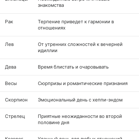
знакомства
Рак
Терпение приведет к гармонии в
отношениях
Лев
От утренних сложностей к вечерней
идиллии
Дева
Время блистать и очаровывать
Весы
Сюрпризы и романтические признания
Скорпион
Эмоциональный день с хеппи-эндом
Стрелец
Приятные неожиданности во второй
половине дня
Козерог
Удачный день для любых отношений