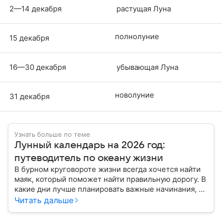
2—14 декабря
растущая Луна
полнолуние
15 декабря
16—30 декабря
убывающая Луна
новолуние
31 декабря
Узнать больше по теме
Лунный календарь на 2026 год:
путеводитель по океану жизни
В бурном круговороте жизни всегда хочется найти
маяк, который поможет найти правильную дорогу. В
какие дни лучше планировать важные начинания, а
когда стоит уделить больше внимания
Читать дальше
собственному внутреннему миру, подскажет
лунный календарь на 2026 год.