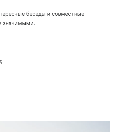
нтересные беседы и совместные
я значимыми.
;