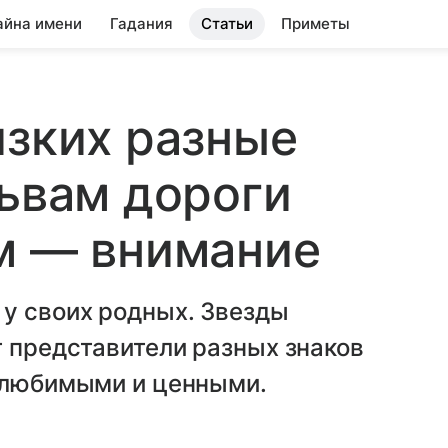
айна имени
Гадания
Статьи
Приметы
изких разные
Львам дороги
м — внимание
у своих родных. Звезды
т представители разных знаков
я любимыми и ценными.