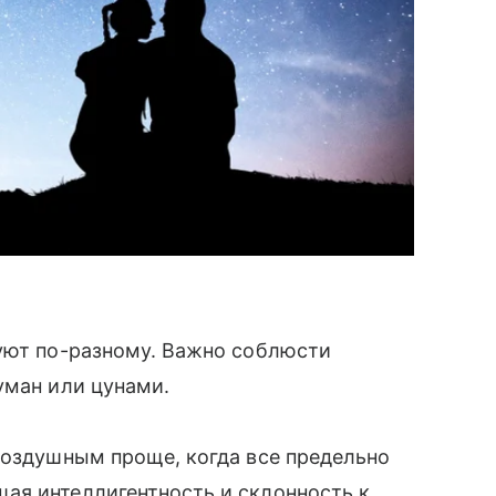
вуют по-разному. Важно соблюсти
уман или цунами.
воздушным проще, когда все предельно
ая интеллигентность и склонность к