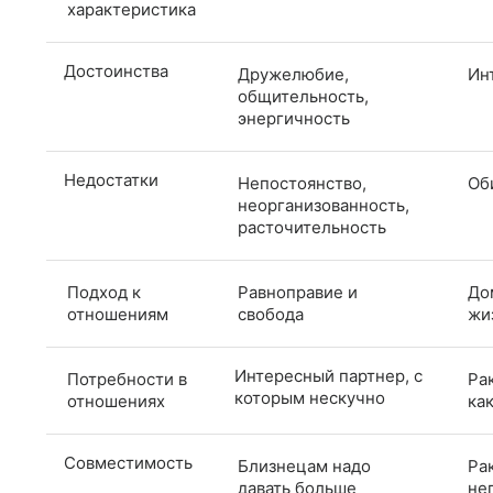
характеристика
Достоинства
Дружелюбие,
Ин
общительность,
энергичность
Недостатки
Непостоянство,
Об
неорганизованность,
расточительность
Подход к
Равноправие и
До
отношениям
свобода
жи
Интересный партнер, с
Потребности в
Ра
которым нескучно
отношениях
ка
Совместимость
Близнецам надо
Ра
давать больше
не