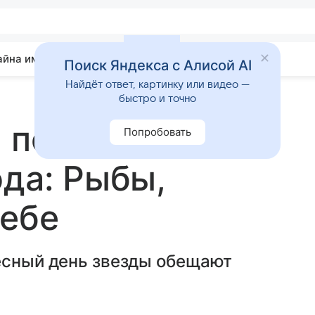
айна имени
Гадания
Статьи
Приметы
Поиск Яндекса с Алисой AI
Найдёт ответ, картинку или видео —
быстро и точно
 повезет 15
Попробовать
ода: Рыбы,
себе
ресный день звезды обещают