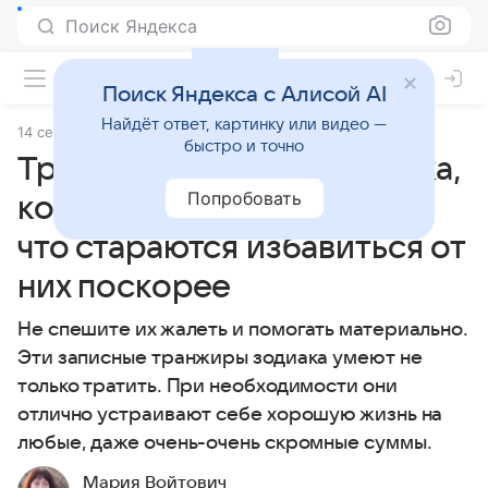
Поиск Яндекса
Поиск Яндекса с Алисой AI
Найдёт ответ, картинку или видео —
14 сентября 2024
Статьи
быстро и точно
Тратим все! 3 знака зодиака,
Попробовать
которые так боятся денег,
что стараются избавиться от
них поскорее
Не спешите их жалеть и помогать материально.
Эти записные транжиры зодиака умеют не
только тратить. При необходимости они
отлично устраивают себе хорошую жизнь на
любые, даже очень-очень скромные суммы.
Мария Войтович