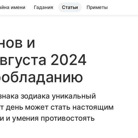
айна имени
Гадания
Статьи
Приметы
нов и
августа 2024
мообладанию
знака зодиака уникальный
от день может стать настоящим
и и умения противостоять