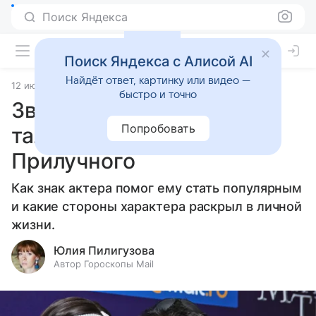
Поиск Яндекса
Поиск Яндекса с Алисой AI
Найдёт ответ, картинку или видео —
12 июля 2024
Статьи
быстро и точно
Звездные Скорпионы:
Попробовать
таланты и страсти Павла
Прилучного
Как знак актера помог ему стать популярным
и какие стороны характера раскрыл в личной
жизни.
Юлия Пилигузова
Автор Гороскопы Mail