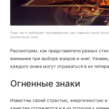
Львы часто выбирают произведения, где главный герой прох
shutterstock.com
Рассмотрим, как представители разных стих
внимание при выборе жанров и книг. Узнаем
каждого знака могут отражаться в их литер
Огненные знаки
Известны своей страстью, энергичностью и
качества отражаются и в их подходе к чтени