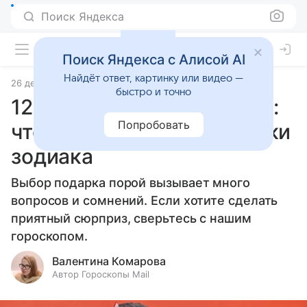
Поиск Яндекса
Поиск Яндекса с Алисой AI
Найдёт ответ, картинку или видео —
26 декабря 2025
Источник:
Гороскопы Mail
Статьи
быстро и точно
12 подарков по гороскопу:
Попробовать
что бы выбрали сами знаки
зодиака
Выбор подарка порой вызывает много
вопросов и сомнений. Если хотите сделать
приятный сюрприз, сверьтесь с нашим
гороскопом.
Валентина Комарова
Автор Гороскопы Mail