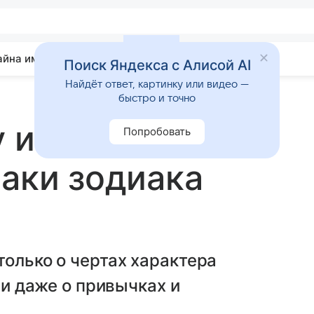
айна имени
Гадания
Статьи
Приметы
Поиск Яндекса с Алисой AI
Найдёт ответ, картинку или видео —
быстро и точно
 или всего и
Попробовать
наки зодиака
только о чертах характера
 и даже о привычках и