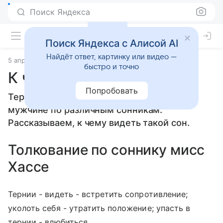
Поиск Яндекса
Поиск Яндекса с Алисой AI
Найдёт ответ, картинку или видео —
5 апреля 2010
Сонники
быстро и точно
К чему снится Тернии
Попробовать
Тернии: толкование сна женщине или
мужчине по различным сонникам.
Рассказываем, к чему видеть такой сон.
Толкование по соннику мисс
Хассе
Тернии - видеть - встретить сопротивление;
уколоть себя - утратить положение; упасть в
тернии - влюбиться.