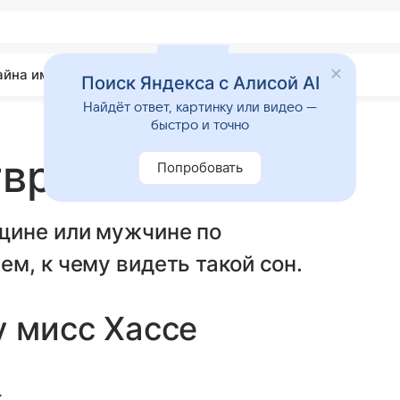
айна имени
Гадания
Статьи
Приметы
Поиск Яндекса с Алисой AI
Найдёт ответ, картинку или видео —
быстро и точно
твращение
Попробовать
щине или мужчине по
м, к чему видеть такой сон.
у мисс Хассе
.