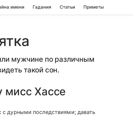
айна имени
Гадания
Статьи
Приметы
ятка
 или мужчине по различным
идеть такой сон.
у мисс Хассе
к с дурными последствиями; давать