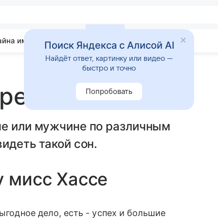
айна имени
Гадания
Статьи
Приметы
Поиск Яндекса с Алисой AI
Найдёт ответ, картинку или видео —
быстро и точно
ареники
Попробовать
не или мужчине по различным
идеть такой сон.
у мисс Хассе
выгодное дело, есть - успех и большие