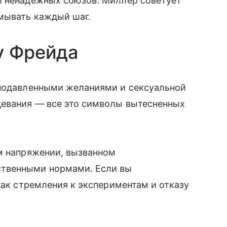
и ненадежных союзов. Миллер советует
мывать каждый шаг.
у Фрейда
 подавленными желаниями и сексуальной
девания — все это символы вытесненных
ем напряжении, вызванном
ственными нормами. Если вы
нак стремления к экспериментам и отказу