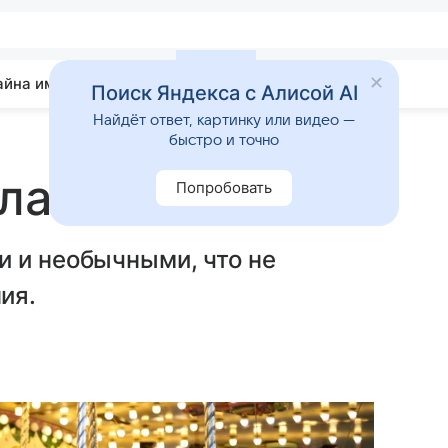
айна имени
Гадания
Статьи
Приметы
Поиск Яндекса с Алисой AI
Найдёт ответ, картинку или видео —
быстро и точно
алаган
Попробовать
и и необычными, что не
ия.