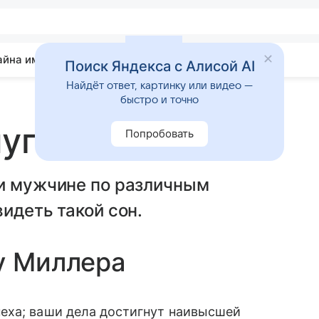
айна имени
Гадания
Статьи
Приметы
Поиск Яндекса с Алисой AI
Найдёт ответ, картинку или видео —
быстро и точно
луг
Попробовать
ли мужчине по различным
идеть такой сон.
у Миллера
еха; ваши дела достигнут наивысшей