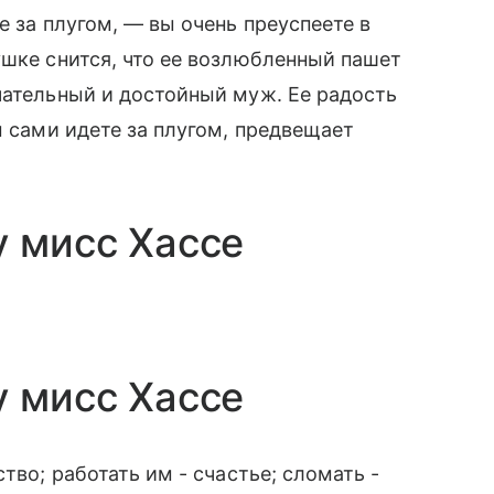
е за плугом, — вы очень преуспеете в
ушке снится, что ее возлюбленный пашет
чательный и достойный муж. Ее радость
ы сами идете за плугом, предвещает
у мисс Хассе
у мисс Хассе
тво; работать им - счастье; сломать -