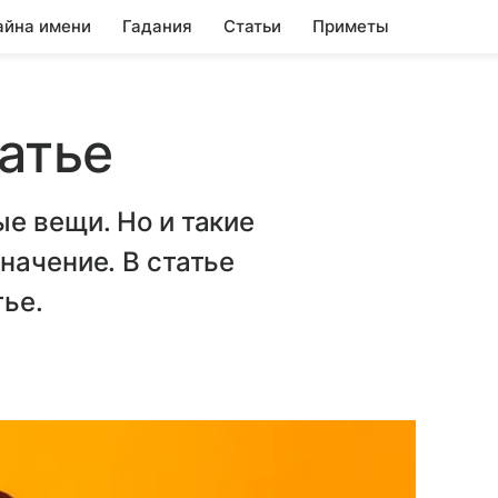
айна имени
Гадания
Статьи
Приметы
латье
е вещи. Но и такие
начение. В статье
тье.