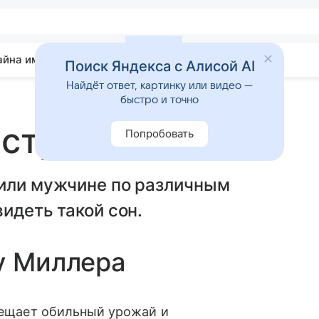
айна имени
Гадания
Статьи
Приметы
Поиск Яндекса с Алисой AI
Найдёт ответ, картинку или видео —
быстро и точно
астух
Попробовать
 или мужчине по различным
идеть такой сон.
у Миллера
обещает обильный урожай и