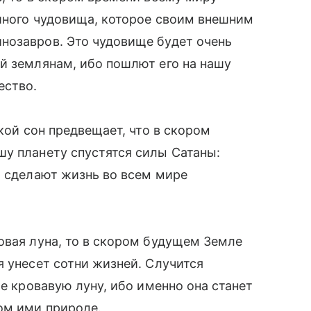
шного чудовища, которое своим внешним
нозавров. Это чудовище будет очень
й землянам, ибо пошлют его на нашу
ество.
акой сон предвещает, что в скором
шу планету спустятся силы Сатаны:
и сделают жизнь во всем мире
овая луна, то в скором будущем Земле
я унесет сотни жизней. Случится
бе кровавую луну, ибо именно она станет
ом ими природе.