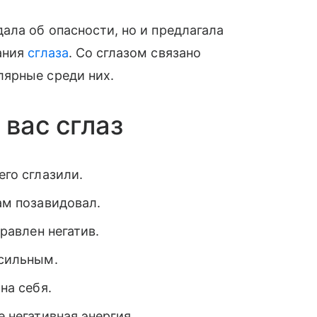
ала об опасности, но и предлагала
ания
сглаза
. Со сглазом связано
ярные среди них.
 вас сглаз
его сглазили.
вам позавидовал.
правлен негатив.
 сильным.
на себя.
е негативная энергия.