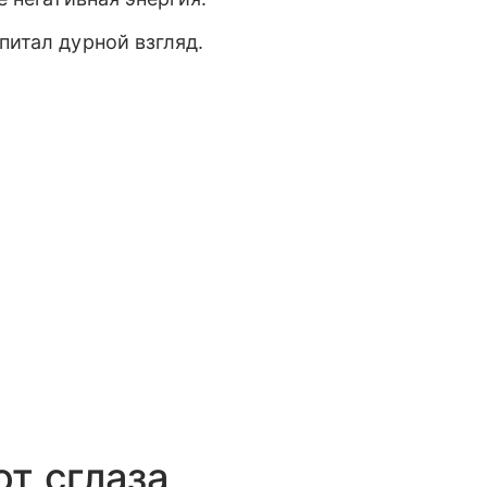
питал дурной взгляд.
т сглаза