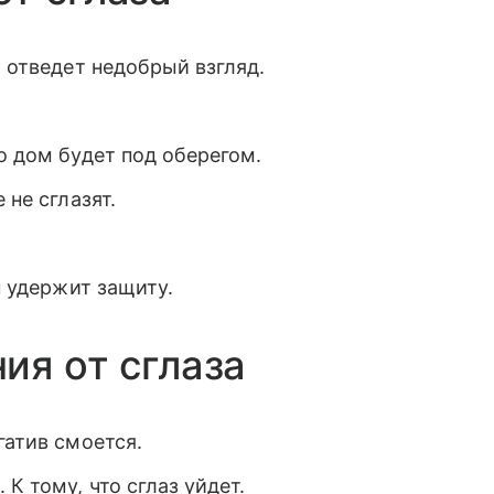
а отведет недобрый взгляд.
о дом будет под оберегом.
 не сглазят.
н удержит защиту.
ия от сглаза
гатив смоется.
К тому, что сглаз уйдет.