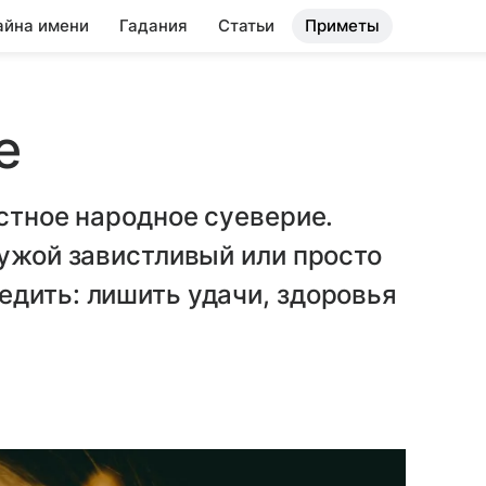
айна имени
Гадания
Статьи
Приметы
е
естное народное суеверие.
чужой завистливый или просто
дить: лишить удачи, здоровья