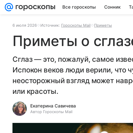
Все гороскопы
Сонник
Т
6 июля 2026
Источник:
Гороскопы Mail
Приметы
Приметы о сглаз
Сглаз — это, пожалуй, самое изв
Испокон веков люди верили, что 
неосторожный взгляд может навре
или красоты.
Екатерина Савичева
Автор Гороскопы Mail