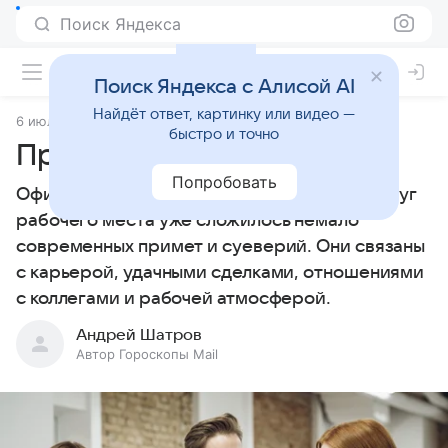
Поиск Яндекса
Поиск Яндекса с Алисой AI
Найдёт ответ, картинку или видео —
6 июля 2026
Источник:
Гороскопы Mail
Приметы
быстро и точно
Приметы об офисе
Попробовать
Офис появился сравнительно недавно, вокруг
рабочего места уже сложилось немало
современных примет и суеверий. Они связаны
с карьерой, удачными сделками, отношениями
с коллегами и рабочей атмосферой.
Андрей Шатров
Автор Гороскопы Mail