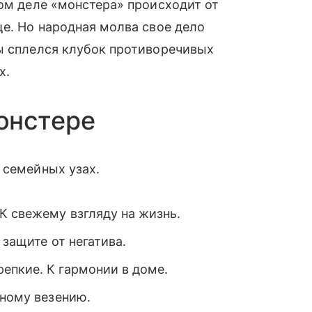
мом деле «монстера» происходит от
ще. Но народная молва свое дело
ы сплелся клубок противоречивых
х.
онстере
 семейных узах.
К свежему взгляду на жизнь.
 защите от негатива.
епкие. К гармонии в доме.
пному везению.