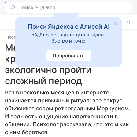
Поиск Яндекса с Алисой AI
Найдёт ответ, картинку или видео —
1 июля 2026
Источник:
Гороскопы Mail
Статьи
быстро и точно
Меркурий не виноват, но
Попробовать
кризис налицо: как
экологично пройти
сложный период
Раз в несколько месяцев в интернете
начинается привычный ритуал: все вокруг
объясняют ссоры ретроградным Меркурием.
И ведь есть ощущение напряженности в
общении. Психолог рассказала, что это и как
с ним бороться.