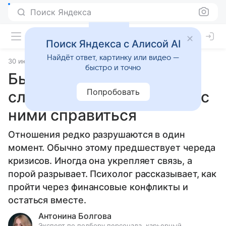
Поиск Яндекса
Поиск Яндекса с Алисой AI
Найдёт ответ, картинку или видео —
30 июня 2026
Источник:
Гороскопы Mail
Статьи
быстро и точно
Быт и финансы: почему
Попробовать
случаются кризисы и как с
ними справиться
Отношения редко разрушаются в один
момент. Обычно этому предшествует череда
кризисов. Иногда она укрепляет связь, а
порой разрывает. Психолог рассказывает, как
пройти через финансовые конфликты и
остаться вместе.
Антонина Болгова
Эксперт по подбору персонала, карьерный