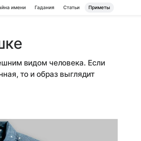
айна имени
Гадания
Статьи
Приметы
шке
ешним видом человека. Если
нная, то и образ выглядит