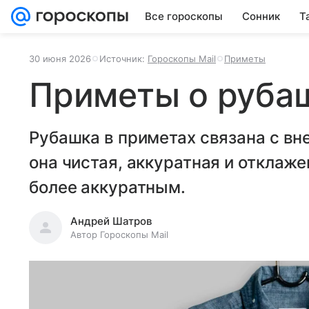
Все гороскопы
Сонник
Т
30 июня 2026
Источник:
Гороскопы Mail
Приметы
Приметы о руба
Рубашка в приметах связана с вн
она чистая, аккуратная и отклаже
более аккуратным.
Андрей Шатров
Автор Гороскопы Mail