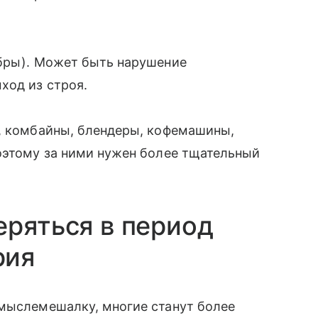
абры). Может быть нарушение
ход из строя.
и, комбайны, блендеры, кофемашины,
оэтому за ними нужен более тщательный
еряться в период
рия
 мыслемешалку, многие станут более