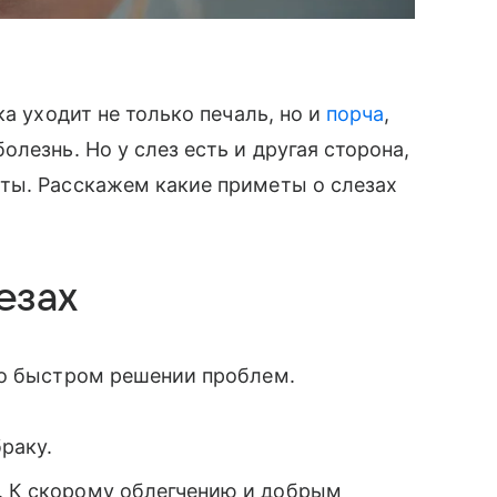
ка уходит не только печаль, но и
порча
,
лезнь. Но у слез есть и другая сторона,
ты. Расскажем какие приметы о слезах
езах
 о быстром решении проблем.
раку.
е. К скорому облегчению и добрым