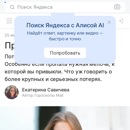
Поиск Яндекса
Поиск Яндекса с Алисой AI
Найдёт ответ, картинку или видео —
25 июня 2026
Источник:
Гороскопы Mail
Приметы
быстро и точно
Приметы о потере
Попробовать
Потери бывают обидными и досадными.
Особенно если пропала нужная мелочь, к
которой вы привыкли. Что уж говорить о
более крупных и серьезных потерях.
Екатерина Савичева
Автор Гороскопы Mail