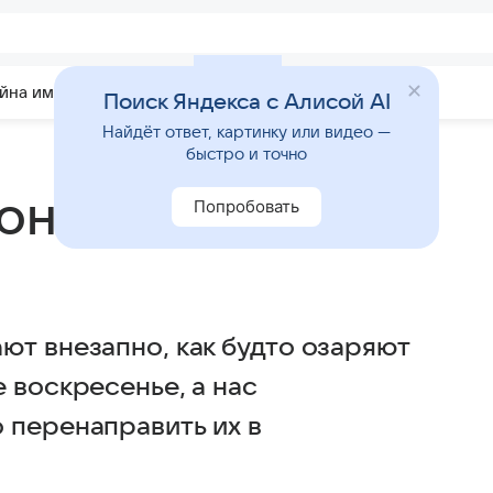
йна имени
Гадания
Статьи
Приметы
Поиск Яндекса с Алисой AI
Найдёт ответ, картинку или видео —
быстро и точно
юня: оговорочка
Попробовать
ют внезапно, как будто озаряют
 воскресенье, а нас
 перенаправить их в