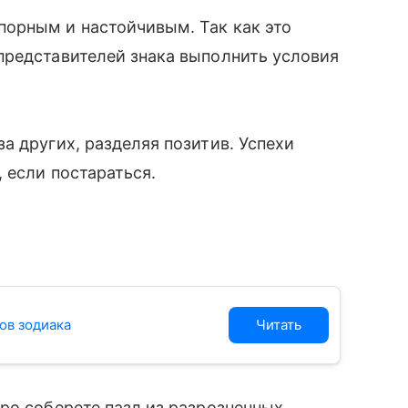
орным и настойчивым. Так как это
представителей знака выполнить условия
а других, разделяя позитив. Успехи
 если постараться.
ов зодиака
Читать
ро соберете пазл из разрозненных