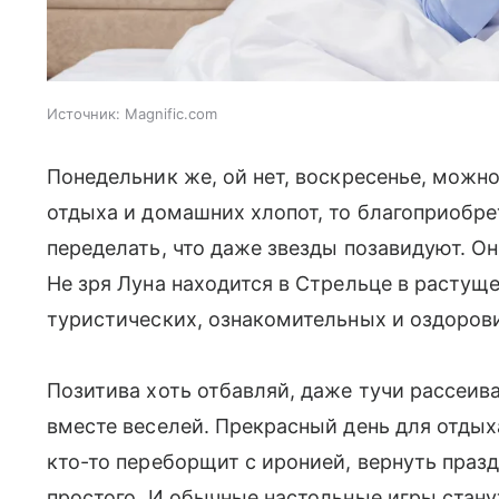
Источник:
Magnific.com
Понедельник же, ой нет, воскресенье, можн
отдыха и домашних хлопот, то благоприобре
переделать, что даже звезды позавидуют. Они
Не зря Луна находится в Стрельце в растущ
туристических, ознакомительных и оздоро
Позитива хоть отбавляй, даже тучи рассеива
вместе веселей. Прекрасный день для отдых
кто-то переборщит с иронией, вернуть праз
простого. И обычные настольные игры стан