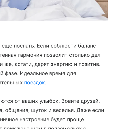
о еще поспать. Если соблюсти баланс
тенная гармония позволит столько дел
 же, кстати, дарят энергию и позитив.
ей фазе. Идеальное время для
вительных
поездок
.
ются от ваших улыбок. Зовите друзей,
а, общения, шуток и веселья. Даже если
дничное настроение будет проще
ут приключением в подземельях с