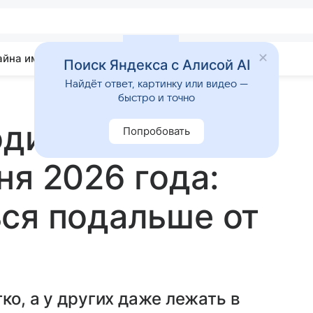
айна имени
Гадания
Статьи
Приметы
Поиск Яндекса с Алисой AI
Найдёт ответ, картинку или видео —
быстро и точно
зодиака ждут
Попробовать
ня 2026 года:
ся подальше от
ко, а у других даже лежать в