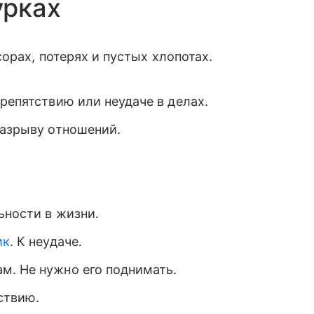
урках
орах, потерях и пустых хлопотах.
репятствию или неудаче в делах.
разрыву отношений.
ьности в жизни.
ик
. К неудаче.
м. Не нужно его поднимать.
ствию.