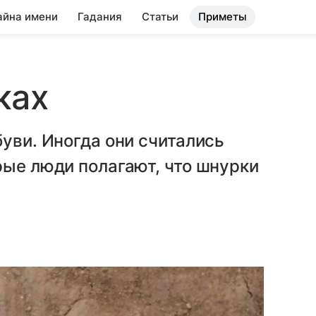
айна имени
Гадания
Статьи
Приметы
ках
буви. Иногда они считались
рые люди полагают, что шнурки