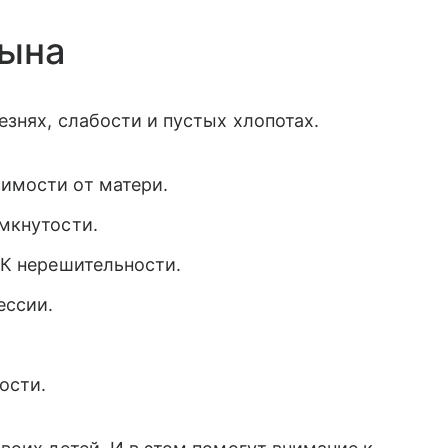
сына
езнях, слабости и пустых хлопотах.
симости от матери.
амкнутости.
. К нерешительности.
ессии.
ости.