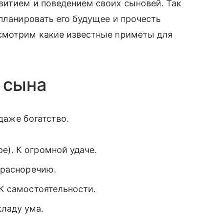
витием и поведением своих сыновей. Так
спланировать его будущее и прочесть
смотрим какие известные приметы для
 сына
 даже богатство.
е). К огромной удаче.
 красноречию.
 К самостоятельности.
кладу ума.