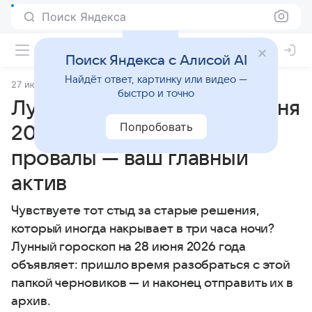
Поиск Яндекса
Поиск Яндекса с Алисой AI
Найдёт ответ, картинку или видео —
27 июня 2026
Источник:
Гороскопы Mail
Статьи
быстро и точно
Лунный гороскоп на 28 июня
Попробовать
2026 года: ваши прошлые
провалы — ваш главный
актив
Чувствуете тот стыд за старые решения,
который иногда накрывает в три часа ночи?
Лунный гороскоп на 28 июня 2026 года
объявляет: пришло время разобраться с этой
папкой черновиков — и наконец отправить их в
архив.