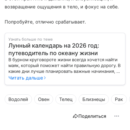
возвращение ощущения в тело, и фокус на себе.
Попробуйте, отлично срабатывает.
Узнать больше по теме
Лунный календарь на 2026 год:
путеводитель по океану жизни
В бурном круговороте жизни всегда хочется найти
маяк, который поможет найти правильную дорогу. В
какие дни лучше планировать важные начинания, а
когда стоит уделить больше внимания
Читать дальше
собственному внутреннему миру, подскажет
лунный календарь на 2026 год.
Водолей
Овен
Телец
Близнецы
Рак
Поделиться