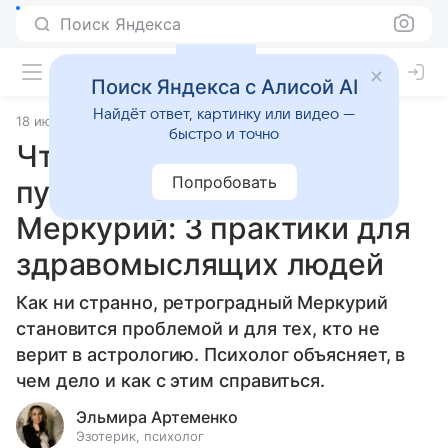
Поиск Яндекса
Поиск Яндекса с Алисой AI
Найдёт ответ, картинку или видео —
18 июня 2026
Источник:
Гороскопы Mail
Статьи
быстро и точно
Что делать, когда всех
Попробовать
пугает ретроградный
Меркурий: 3 практики для
здравомыслящих людей
Как ни странно, ретроградный Меркурий
становится проблемой и для тех, кто не
верит в астрологию. Психолог объясняет, в
чем дело и как с этим справиться.
Эльмира Артеменко
Эзотерик, психолог