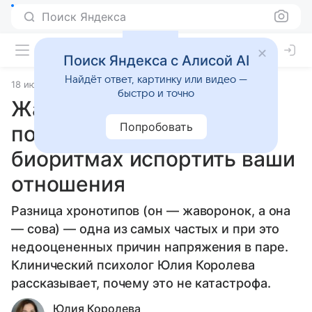
Поиск Яндекса
Поиск Яндекса с Алисой AI
Найдёт ответ, картинку или видео —
18 июня 2026
Источник:
Гороскопы Mail
Статьи
быстро и точно
Жаворонок и сова: как не
Попробовать
позволить разнице в
биоритмах испортить ваши
отношения
Разница хронотипов (он — жаворонок, а она
— сова) — одна из самых частых и при это
недооцененных причин напряжения в паре.
Клинический психолог Юлия Королева
рассказывает, почему это не катастрофа.
Юлия Королева