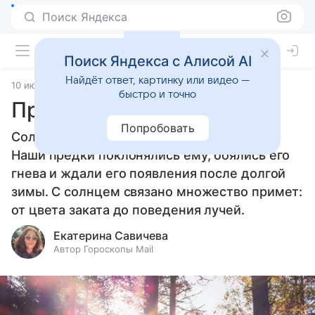
Поиск Яндекса
Поиск Яндекса с Алисой AI
Найдёт ответ, картинку или видео —
10 июня 2026
Источник:
Гороскопы Mail
Приметы
быстро и точно
Приметы о солнце
Попробовать
Солнце — источник жизни, тепла и света.
Наши предки поклонялись ему, боялись его
гнева и ждали его появления после долгой
зимы. С солнцем связано множество примет:
от цвета заката до поведения лучей.
Екатерина Савичева
Автор Гороскопы Mail