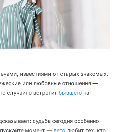
речами, известиями от старых знакомых.
ружеские или любовные отношения —
-то случайно встретит
бывшего
на
дсказывает: судьба сегодня особенно
 упускайте момент —
лето
любит тех, кто