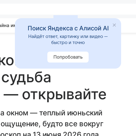
айна имени
Гадания
Статьи
Приметы
Поиск Яндекса с Алисой AI
Найдёт ответ, картинку или видео —
быстро и точно
оп на 13 июня
Попробовать
 судьба
ь — открывайте
 за окном — теплый июньский
 ощущение, будто все вокруг
скоп на 13 июня 2026 года