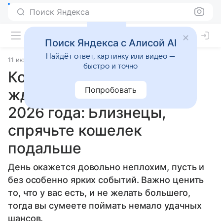
Поиск Яндекса
Поиск Яндекса с Алисой AI
Найдёт ответ, картинку или видео —
11 июня 2026
Источник:
Гороскопы Mail
Статьи
быстро и точно
Кого из знаков зодиака
Попробовать
ждут трудности 12 июня
2026 года: Близнецы,
спрячьте кошелек
подальше
День окажется довольно неплохим, пусть и
без особенно ярких событий. Важно ценить
то, что у вас есть, и не желать большего,
тогда вы сумеете поймать немало удачных
шансов.