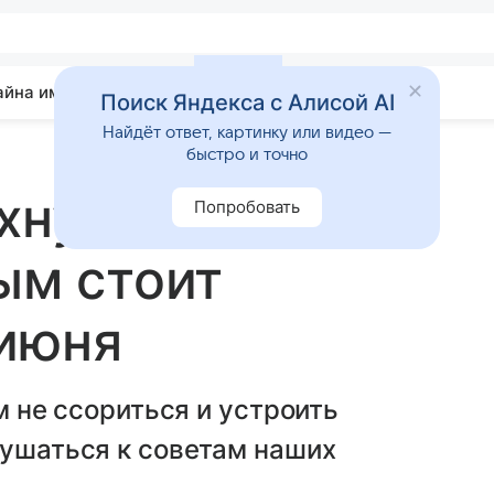
айна имени
Гадания
Статьи
Приметы
Поиск Яндекса с Алисой AI
Найдёт ответ, картинку или видео —
быстро и точно
хнуть: 5
Попробовать
ым стоит
 июня
м не ссориться и устроить
лушаться к советам наших