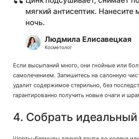
Цинк подсушивает, снимает по
мягкий антисептик. Нанесите м
ночь.
Людмила Елисавецкая
Косметолог
Если высыпаний много, они гнойные или бо
самолечением. Запишитесь на салонную чис
удалит содержимое стерильно, без последст
гарантированно получить новые очаги и шра
4. Собрать идеальный
Шорты-бермуды длиной почти до колена ил