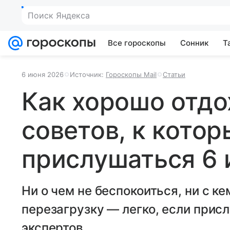
Поиск Яндекса
Все гороскопы
Сонник
Т
6 июня 2026
Источник:
Гороскопы Mail
Статьи
Как хорошо отдо
советов, к котор
прислушаться 6
Ни о чем не беспокоиться, ни с ке
перезагрузку — легко, если прис
экспертов.