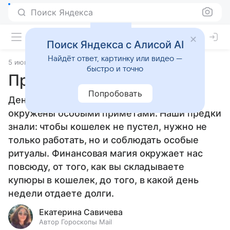
Поиск Яндекса
Поиск Яндекса с Алисой AI
Найдёт ответ, картинку или видео —
5 июня 2026
Источник:
Гороскопы Mail
Приметы
быстро и точно
Приметы о деньгах
Попробовать
Деньги любят счет, и давным-давно
окружены особыми приметами. Наши предки
знали: чтобы кошелек не пустел, нужно не
только работать, но и соблюдать особые
ритуалы. Финансовая магия окружает нас
повсюду, от того, как вы складываете
купюры в кошелек, до того, в какой день
недели отдаете долги.
Екатерина Савичева
Автор Гороскопы Mail