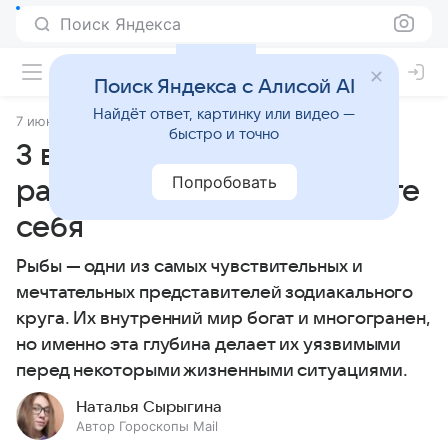
Поиск Яндекса
Поиск Яндекса с Алисой AI
Найдёт ответ, картинку или видео —
7 июня 2026
Источник:
Гороскопы Mail
Статьи
быстро и точно
3 вещи, которые
Попробовать
раздражают Рыб: проверьте
себя
Рыбы — одни из самых чувствительных и
мечтательных представителей зодиакального
круга. Их внутренний мир богат и многогранен,
но именно эта глубина делает их уязвимыми
перед некоторыми жизненными ситуациями.
Наталья Сырыгина
Автор Гороскопы Mail