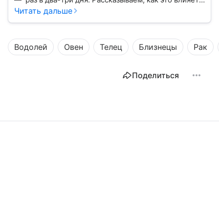
на нашу жизнь.
Читать дальше
Водолей
Овен
Телец
Близнецы
Рак
Поделиться