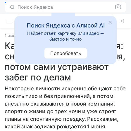
Поиск Яндекса
Поиск Яндекса с Алисой AI
Найдёт ответ, картинку или видео —
1 июня 2026
Источник:
Гороскопы Mail
Статьи
быстро и точно
Какой знак зодиака 1 июня:
Попробовать
сначала хотят спокойствия,
потом сами устраивают
забег по делам
Некоторые личности искренне обещают себе
пожить тихо и без приключений, а потом
внезапно оказываются в новой компании,
спорят о жизни до трех ночи и уже строят
планы на спонтанную поездку. Расскажем,
какой знак зодиака рождается 1 июня.