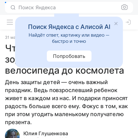
Поиск Яндекса
Поиск Яндекса с Алисой AI
Найдёт ответ, картинку или видео —
31 мая 2026
Источник:
Гороскопы Mail
Статьи
быстро и точно
Что подарить знакам
Попробовать
зодиака на 1 июня: от
велосипеда до космолета
День защиты детей — очень важный
праздник. Ведь повзрослевший ребенок
живет в каждом из нас. И подарки приносят
радость больше всего ему. Фокус в том, как
при этом угодить маленькому получателю
презента.
Юлия Глушенкова