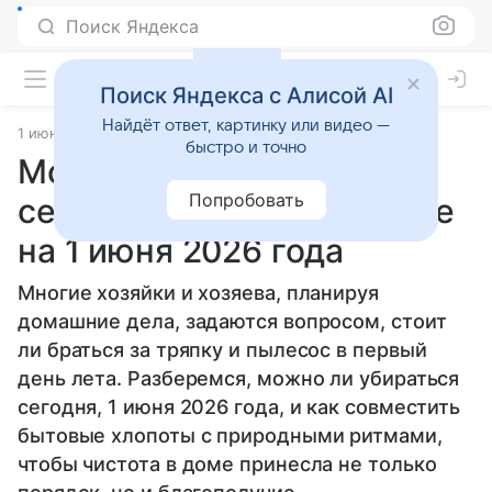
Поиск Яндекса
Поиск Яндекса с Алисой AI
Найдёт ответ, картинку или видео —
1 июня 2026
Источник:
Гороскопы Mail
Статьи
быстро и точно
Можно ли убираться
Попробовать
сегодня: советы по уборке
на 1 июня 2026 года
Многие хозяйки и хозяева, планируя
домашние дела, задаются вопросом, стоит
ли браться за тряпку и пылесос в первый
день лета. Разберемся, можно ли убираться
сегодня, 1 июня 2026 года, и как совместить
бытовые хлопоты с природными ритмами,
чтобы чистота в доме принесла не только